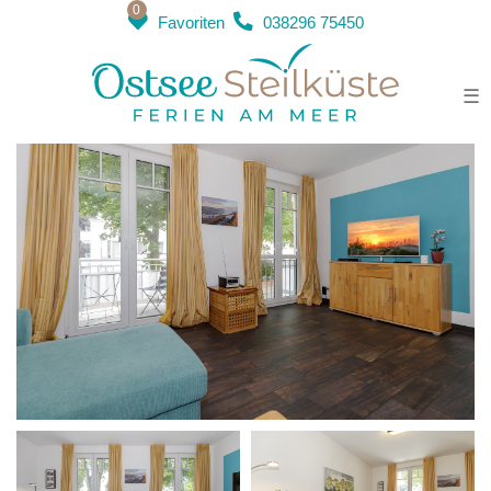
0
Favoriten
038296 75450
Villa Antonia Whg. 8 "Seestern"
☰