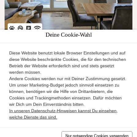
Deine Cookie-Wahl
Ferienhaus Liv
Diese Website benutzt lokale Browser Einstellungen und auf
Rerik
diese Website beschränkte Cookies, die für den technischen
Ferienhaus
Betrieb der Website erforderlich sind und stets gesetzt
2
12
5
125m
werden müssen.
Andere Cookies werden nur mit Deiner Zustimmung gesetzt.
Um unser Marketing-Budget jedoch sinnvoll einsetzen zu
4.9/5 -
5
Bewertungen
Details
können, benötigen wir die Hilfe von Drittanbietern, die
Cookies und Trackingmethoden einsetzen. Dafür möchten
wir Dich um Dein Einverständnis bitten.
In unseren Datenschutz-Hinweisen kannst Du einsehen,
welche Dienste das sind.
AGB
Datenschutz
Impressum
Nur notwendige Cookies verwenden