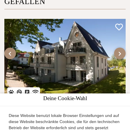
GEFALLEN
‹
›
Deine Cookie-Wahl
Villa Antonia Whg. 4
Diese Website benutzt lokale Browser Einstellungen und auf
Rerik
diese Website beschränkte Cookies, die für den technischen
Ferienwohnung
Betrieb der Website erforderlich sind und stets gesetzt