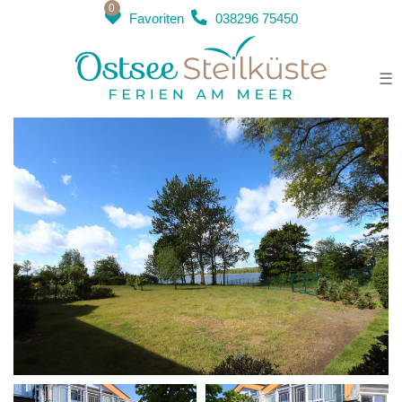
0
Favoriten
038296 75450
Residenz Meeresblick Haus B
Whg. 3
☰