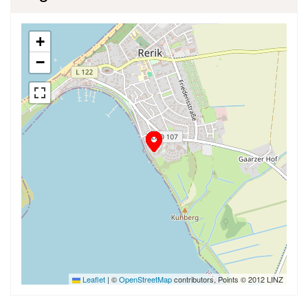
+
−
Leaflet
|
©
OpenStreetMap
contributors, Points © 2012 LINZ