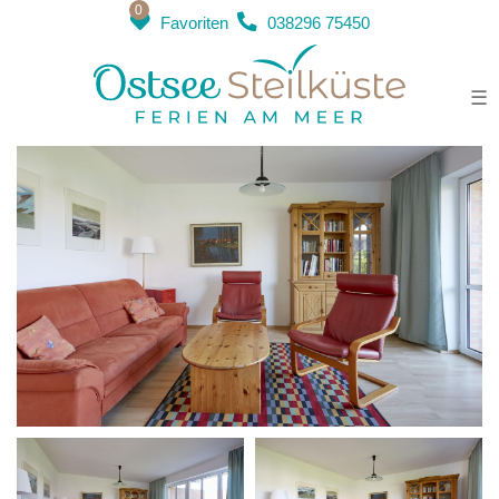
0
Favoriten
038296 75450
Haus Sanddorn Whg. 3
☰