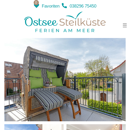
0
Favoriten
038296 75450
VillaStrandEins - Whg. 4
"Strandkorb" *****
☰