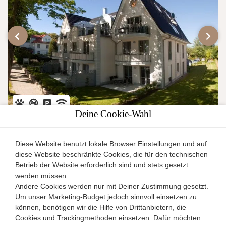
‹
›
Deine Cookie-Wahl
Villa Antonia Whg. 4
Diese Website benutzt lokale Browser Einstellungen und auf
Rerik
diese Website beschränkte Cookies, die für den technischen
Ferienwohnung
Betrieb der Website erforderlich sind und stets gesetzt
2
2
1
54m
werden müssen.
Andere Cookies werden nur mit Deiner Zustimmung gesetzt.
Um unser Marketing-Budget jedoch sinnvoll einsetzen zu
4.7/5 -
24
Bewertungen
Details
können, benötigen wir die Hilfe von Drittanbietern, die
Cookies und Trackingmethoden einsetzen. Dafür möchten